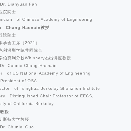
Dr. Dianyuan Fan
程院院士
ician of Chinese Academy of Engineering
e Chang-Hasnain
教授
程院院士
学学会主席（2021）
克利深圳学院共同院长
学伯克利分校Whinnery杰出讲座教授
Dr. Co
nnie Chang-Hasnain
r of US Natio
nal Academy of Engineering
President of OSA
ector of Tsinghua Berkeley Shenzhen Institute
ry Distinguished Chair Professor of EECS,
ity of California Berkeley
 教授
切斯特大学教授
Dr. Chunlei Guo