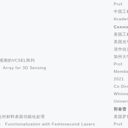
Prof. 
h
中国工
Academ
Co
nni
美国工
美国光
清华伯
加州大
感测的VCSEL阵列
Prof. 
Array for 3D Sensing
Membe
2021 
Co-Dir
Whinne
Univers
郭春雷
光对材料表面功能化处理
美国罗
e Functio
nalization with Femtosecond Lasers
Prof. 