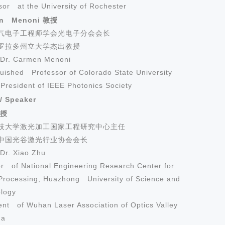
sor at the University of Rochester
en Menoni
教授
气电子工程师学会光电子分会会长
罗拉多州立大学杰出教授
Dr. Carmen Menoni
guished Professor of Colorado State University
resident of IEEE Photo
nics Society
/ Speaker
教授
技大学激光加工国家工程研究中心主任
中国光谷激光行业协会会长
Dr. Xiao Zhu
or of Natio
nal Engineering Research Center for
Processing, Huazhong University of Science and
logy
ent of Wuhan Laser Association of Optics Valley
na