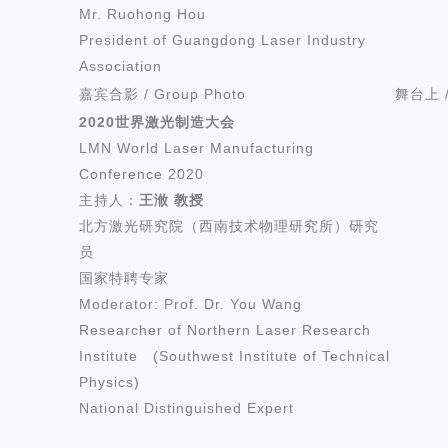
Mr. Ruohong Hou
President of Guangdong Laser Industry
Association
嘉宾合影 / Group Photo
舞台上 / 
2020
世界激光制造大会
LMN World Laser Manufacturing
Co
nference 2020
主持人：
王浟 教授
北方激光研究院（西南技术物理研究所）研究
员
国家特聘专家
Moderator: Prof. Dr. You Wang
Researcher of Northern Laser Research
Institute (Southwest Institute of Technical
Physics)
Natio
nal Distinguished Expert