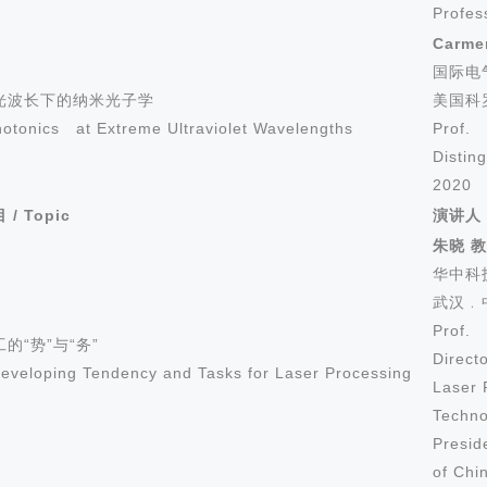
Profes
Carm
国际电
光波长下的纳米光子学
美国科
oto
nics at Extreme Ultraviolet Wavelengths
Prof. 
Distin
2020 P
目
/ Topic
演讲人
朱晓 
华中科
武汉﹒
Prof. 
的“势”与“务”
Direct
veloping Tendency and Tasks for Laser Processing
Laser 
Techno
Presid
of Chi